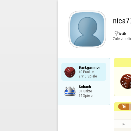
nica7

Weib
Zuletzt onli
Backgammon

40 Punkte

2.913 Spiele
Schach

0 Punkte

14 Spiele
