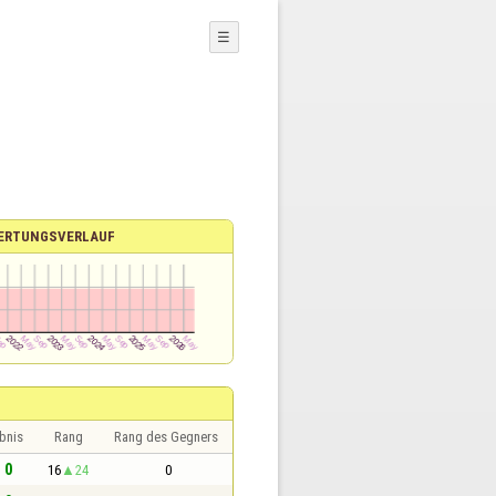
☰
ERTUNGSVERLAUF
bnis
Rang
Rang des Gegners
- 0
16
24
0