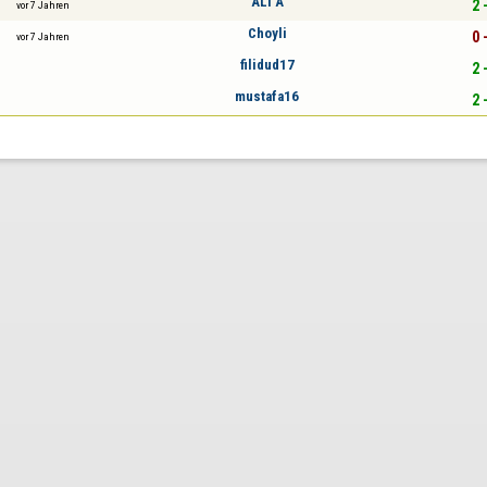
ALI A
2 
vor 7 Jahren
Choyli
0 
vor 7 Jahren
filidud17
2 
mustafa16
2 