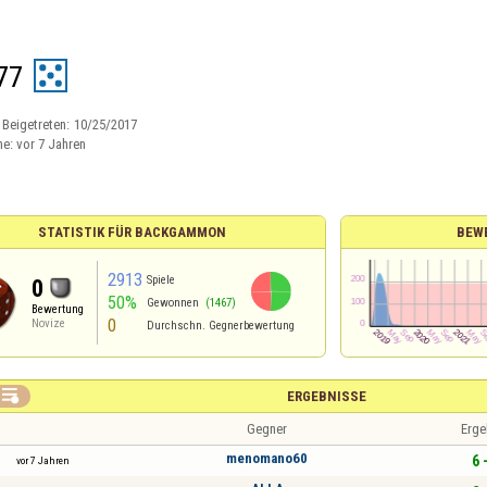
77
Beigetreten:
10/25/2017
ne:
vor 7 Jahren
STATISTIK FÜR BACKGAMMON
BEW
2913
Spiele
0
50%
Gewonnen
(1467)
Bewertung
0
Novize
Durchschn. Gegnerbewertung

ERGEBNISSE
Gegner
Erge
menomano60
6 
vor 7 Jahren