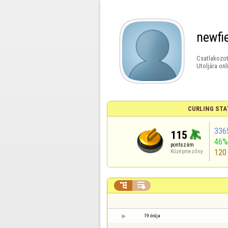
newfi
Csatlakozot
Utoljára onl
CURLING STA
336
115
46%
pontszám
120
Középmezőny


19 órája