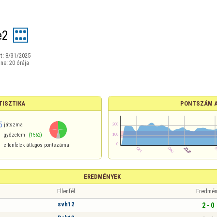
e2
t:
8/31/2025
ine:
20 órája
TISZTIKA
PONTSZÁM 
5
játszma
győzelem
(1562)
ellenfelek átlagos pontszáma
EREDMÉNYEK
Ellenfél
Eredmén
svh12
2 - 0