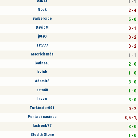
Dak13
1 - 1
Nouk
2 - 4
Barbercide
5 - 0
DavidM
0 - 1
j0taO
0 - 2
sat777
0 - 2
Macrichanda
1 - 1
Gatineau
2 - 0
kvink
1 - 0
Ademir3
3 - 0
sato60
1 - 0
lavvo
3 - 0
Turkinator001
0 - 2
Penta di casinca
0,5 - 1,
lastrock77
3 - 0
Stealth Stone
1 - 0