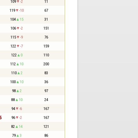
109
-2
11
119
-10
67
104
15
31
106
-2
151
115
-9
76
122
-7
159
122
0
110
112
10
200
110
2
83
100
10
36
98
2
97
88
10
24
94
-6
167
5
96
-2
167
82
14
121
79
3
86