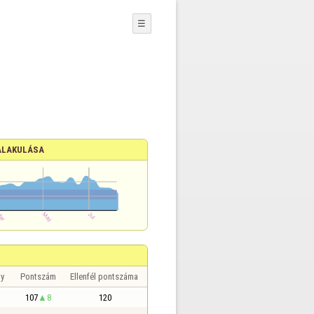
☰
ALAKULÁSA
y
Pontszám
Ellenfél pontszáma
107
8
120