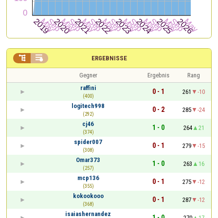


ERGEBNISSE
Gegner
Ergebnis
Rang
raffini
0 - 1
261
-10
(400)
logitech998
0 - 2
285
-24
(292)
cj46
1 - 0
264
21
(374)
spider007
0 - 1
279
-15
(308)
Omar373
1 - 0
263
16
(257)
mcp136
0 - 1
275
-12
(355)
kokookooo
0 - 1
287
-12
(368)
isaiashernandez
1 - 0
270
17