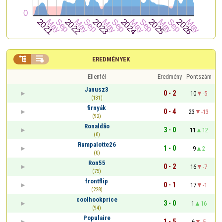


EREDMÉNYEK
Ellenfél
Eredmény
Pontszám
Janusz3
0 - 2
10
-5
(131)
firnyák
0 - 4
23
-13
(92)
Ronaldão
3 - 0
11
12
(0)
Rumpalotte26
1 - 0
9
2
(0)
Ron55
0 - 2
16
-7
(75)
frontflip
0 - 1
17
-1
(228)
coolhookprice
3 - 0
1
16
(94)
Populaire
1 - 5
6
-5