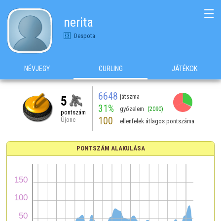
☰
nerita
Despota
NÉVJEGY
CURLING
JÁTÉKOK
6648
játszma
5
31%
győzelem
(2090)
pontszám
100
Újonc
ellenfelek átlagos pontszáma
PONTSZÁM ALAKULÁSA