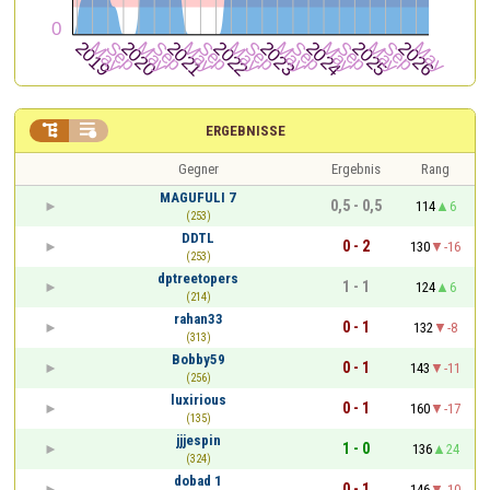


ERGEBNISSE
Gegner
Ergebnis
Rang
MAGUFULI 7
0,5 - 0,5
114
6
(253)
DDTL
0 - 2
130
-16
(253)
dptreetopers
1 - 1
124
6
(214)
rahan33
0 - 1
132
-8
(313)
Bobby59
0 - 1
143
-11
(256)
luxirious
0 - 1
160
-17
(135)
jjjespin
1 - 0
136
24
(324)
dobad 1
0 - 1
146
-10