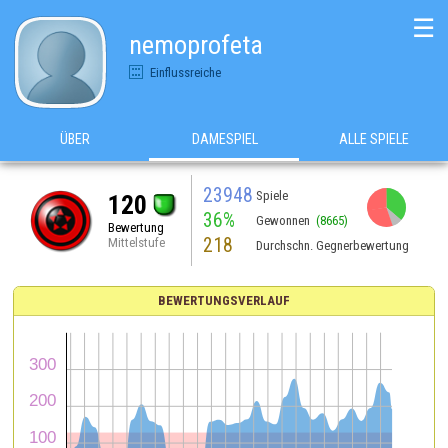
☰
nemoprofeta
Einflussreiche
ÜBER
DAMESPIEL
ALLE SPIELE
23948
Spiele
120
36%
Gewonnen
(8665)
Bewertung
218
Mittelstufe
Durchschn. Gegnerbewertung
BEWERTUNGSVERLAUF