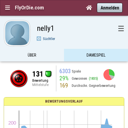
FlyOrDie.com


Anmelden
nelly1
☰
Süchtler
ÜBER
DAMESPIEL
6303
Spiele
131
29%
Gewonnen
(1835)
Bewertung
169
Mittelstufe
Durchschn. Gegnerbewertung
BEWERTUNGSVERLAUF