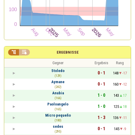


ERGEBNISSE
Gegner
Ergebnis
Rang
5toledo
0 - 1
148
-17
(129)
Aymane
0 - 1
160
-12
(242)
Anubia
1 - 0
143
17
(166)
Paoloangelo
1 - 0
125
18
(165)
Micro pequeño
1 - 3
136
-11
(180)
sedes
0 - 1
145
-9
(295)