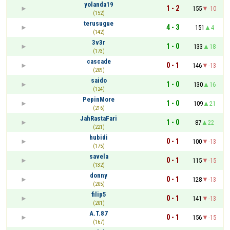
yolanda19
1 - 2
155
-10
(152)
terusugue
4 - 3
151
4
(142)
3v3r
1 - 0
133
18
(173)
cascade
0 - 1
146
-13
(209)
saido
1 - 0
130
16
(124)
PepinMore
1 - 0
109
21
(216)
JahRastaFari
1 - 0
87
22
(221)
hubidi
0 - 1
100
-13
(175)
savela
0 - 1
115
-15
(132)
donny
0 - 1
128
-13
(205)
filip5
0 - 1
141
-13
(201)
A.T.87
0 - 1
156
-15
(167)