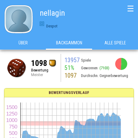
☰
nellagin
Despot
ÜBER
BACKGAMMON
ALLE SPIELE
13957
Spiele
1098
51%
Gewonnen
(7103)
Bewertung
1097
Meister
Durchschn. Gegnerbewertung
BEWERTUNGSVERLAUF