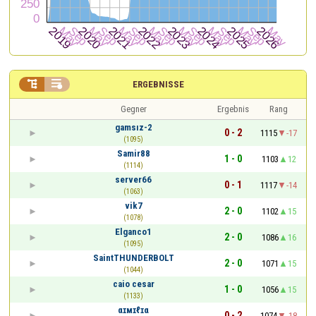


ERGEBNISSE
Gegner
Ergebnis
Rang
gamsız-2
0 - 2
1115
-17
(1095)
Samir88
1 - 0
1103
12
(1114)
server66
0 - 1
1117
-14
(1063)
vik7
2 - 0
1102
15
(1078)
Elganco1
2 - 0
1086
16
(1095)
SaintTHUNDERBOLT
2 - 0
1071
15
(1044)
caio cesar
1 - 0
1056
15
(1133)
αɪмɪℓɪα
0 - 2
1074
-18