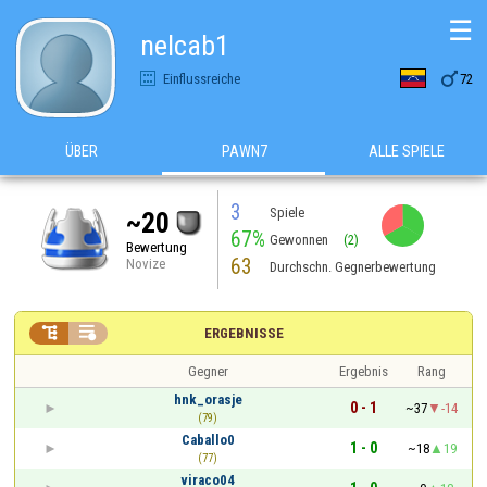
☰
nelcab1

Einflussreiche
72
ÜBER
PAWN7
ALLE SPIELE
3
Spiele
~20
67%
Gewonnen
(2)
Bewertung
63
Novize
Durchschn. Gegnerbewertung


ERGEBNISSE
Gegner
Ergebnis
Rang
hnk_orasje
0 - 1
~37
-14
(79)
Caballo0
1 - 0
~18
19
(77)
viraco04