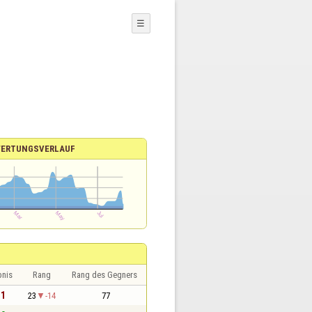
☰
ERTUNGSVERLAUF
bnis
Rang
Rang des Gegners
 1
23
-14
77