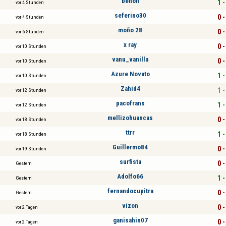
benon
1 -
vor 4 Stunden
seferino30
0 -
vor 4 Stunden
moño 28
0 -
vor 6 Stunden
x ray
0 -
vor 10 Stunden
vanu_vanilla
0 -
vor 10 Stunden
Azure Novato
1 -
vor 10 Stunden
Zahid4
1 -
vor 12 Stunden
pacofrans
1 -
vor 12 Stunden
mellizohuancas
0 -
vor 18 Stunden
ttrr
1 -
vor 18 Stunden
Guillermo84
0 -
vor 19 Stunden
surfista
0 -
Gestern
Adolfo66
1 -
Gestern
fernandocupitra
0 -
Gestern
vizon
0 -
vor 2 Tagen
ganisahin07
0 -
vor 2 Tagen