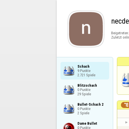
necde
Beigetreten
Zuletzt onli
Schach

9 Punkte

2.721 Spiele
Blitzschach

0 Punkte

29 Spiele
Bullet-Schach 2


0 Punkte

2 Spiele
Dame Bullet

0 Punkte
