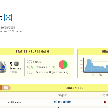
t
:
10/28/2025
ne:
vor 10 Stunden
STATISTIK FÜR SCHACH
BEW
2721
Spiele
9
43%
Gewonnen
(1182)
Bewertung
160
Novize
Durchschn. Gegnerbewertung

ERGEBNISSE
Gegner
Erge
el anticristo
0 -
vor 3 Stunden