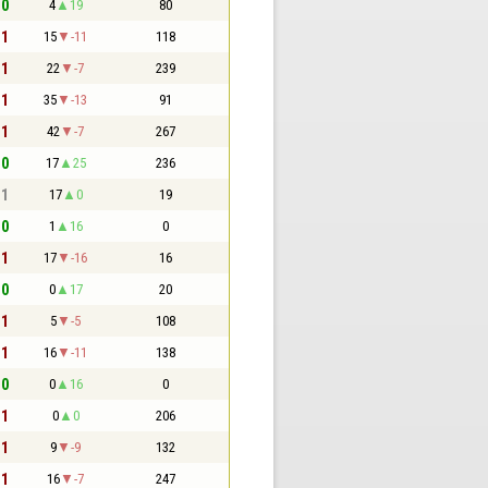
 0
4
19
80
 1
15
-11
118
 1
22
-7
239
 1
35
-13
91
 1
42
-7
267
 0
17
25
236
 1
17
0
19
 0
1
16
0
 1
17
-16
16
 0
0
17
20
 1
5
-5
108
 1
16
-11
138
 0
0
16
0
 1
0
0
206
 1
9
-9
132
 1
16
-7
247