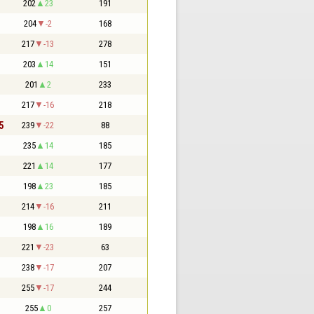
202
23
191
204
-2
168
217
-13
278
203
14
151
201
2
233
217
-16
218
5
239
-22
88
235
14
185
221
14
177
198
23
185
214
-16
211
198
16
189
221
-23
63
238
-17
207
255
-17
244
255
0
257