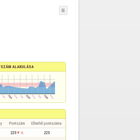
☰
SZÁM ALAKULÁSA
y
Pontszám
Ellenfél pontszáma
225
-6
225