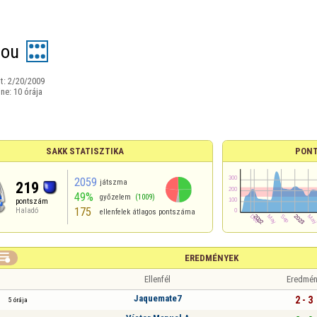
ñou
t:
2/20/2009
ine:
10 órája
SAKK STATISZTIKA
PONT
2059
játszma
219
49%
győzelem
(1009)
pontszám
175
Haladó
ellenfelek átlagos pontszáma

EREDMÉNYEK
Ellenfél
Eredmén
Jaquemate7
2 - 3
5 órája