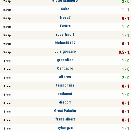
Víctor Manuel A
2 - 0
7 órája
Rübe
1 - 1
8 órája
Nesa7
0 - 1
8 órája
Écstra
1 - 0
8 órája
robertino.1
1 - 1
9 órája
Richard5107
0 - 1
9 órája
Luis gonzalo
0,5 - 1,
9 órája
granadino
1 - 0
4 hete
Cent.auro
1 - 0
4 hete
alferes
2 - 0
4 hete
tasinchana
0 - 1
4 hete
rothocsi
1 - 0
4 hete
diegom
0 - 1
4 hete
Great Paladin
0 - 1
4 hete
franz albert
0 - 1
4 hete
ayhangzc
1 - 1
4 hete