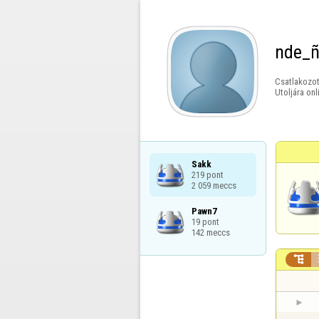
nde_
Csatlakozot
Utoljára onl
Sakk

219 pont

2 059 meccs
Pawn7

19 pont

142 meccs
