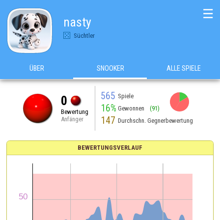
☰
nasty
Süchtler
ÜBER
SNOOKER
ALLE SPIELE
565
Spiele
0
16%
Gewonnen
(91)
Bewertung
147
Anfänger
Durchschn. Gegnerbewertung
BEWERTUNGSVERLAUF