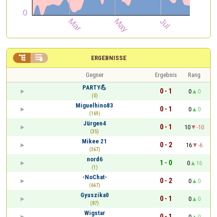


ERGEBNISSE
Gegner
Ergebnis
Rang
PARTY💪
0 - 1
0
0
(0)
Miguelhino83
0 - 1
0
0
(169)
Jürgen4
0 - 1
10
-10
(35)
Mikee 21
0 - 2
16
-6
(367)
nord6
1 - 0
0
16
(1)
-NoChat-
0 - 2
0
0
(667)
Gyuszika0
0 - 1
0
0
(87)
Wigstar
0 - 1
0
0