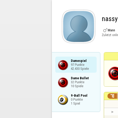
nassy

Mann
Zuletzt onli
Damespiel

97 Punkte

42.430 Spiele
Dame Bullet

32 Punkte

10 Spiele
9-Ball Pool


0 Punkte

1 Spiel