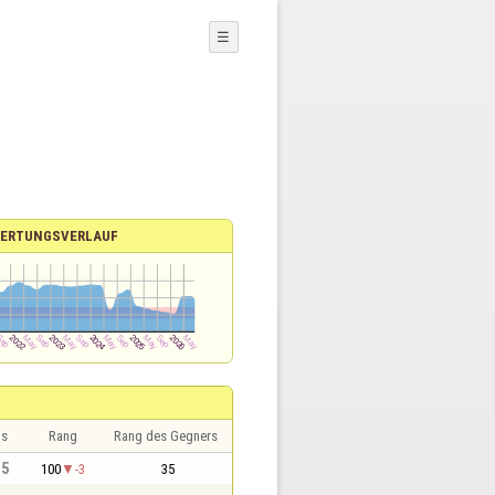
☰
ERTUNGSVERLAUF
is
Rang
Rang des Gegners
,5
100
-3
35