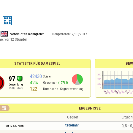
Vereinigtes Königreich
Beigetreten:
7/30/2017
ne:
vor 12 Stunden
STATISTIK FÜR DAMESPIEL
BEW
42430
Spiele
97
42%
Gewonnen
(17763)
Bewertung
122
Mittelstufe
Durchschn. Gegnerbewertung

ERGEBNISSE
Gegner
Ergebn
tetouan1
0,5 - 0
vor 12 Stunden