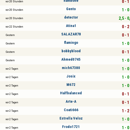
hambone
0 - 1
vor 20 Stunden
Gento
1 - 0
vor 20 Stunden
detector
2,5 - 0
vor 20 Stunden
Atina1
0 - 2
vor 22 Stunden
SALAZAR78
0 - 1
Gestern
flamingo
1 - 0
Gestern
bobbyblood
0 - 1
Gestern
Ahmed0745
1 - 0
Gestern
mich67380
1 - 0
vor 2 Tagen
Josix
1 - 0
vor 2 Tagen
M672
1 - 0
vor 2 Tagen
Halfbalanced
0 - 1
vor 2 Tagen
Arte-A
0 - 1
vor 2 Tagen
Coati666
1 - 2
vor 2 Tagen
Estrella Veloz
1 - 0
vor 2 Tagen
Frodo1721
1 - 0
vor 2 Tagen