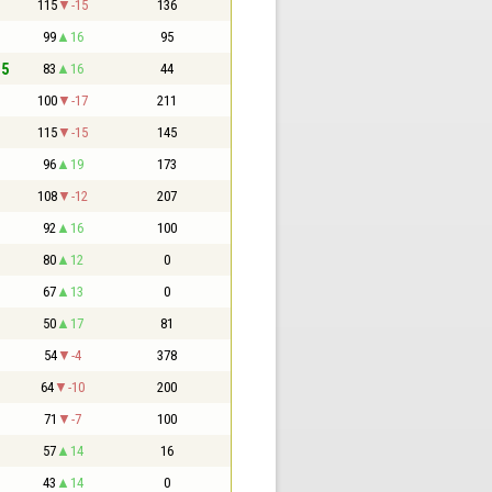
115
-15
136
99
16
95
,5
83
16
44
100
-17
211
115
-15
145
96
19
173
108
-12
207
92
16
100
80
12
0
67
13
0
50
17
81
54
-4
378
64
-10
200
71
-7
100
57
14
16
43
14
0