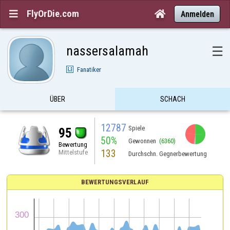
FlyOrDie.com


Anmelden
nassersalamah
☰
Fanatiker
ÜBER
SCHACH
12787
Spiele
95
50%
Gewonnen
(6360)
Bewertung
133
Mittelstufe
Durchschn. Gegnerbewertung
BEWERTUNGSVERLAUF