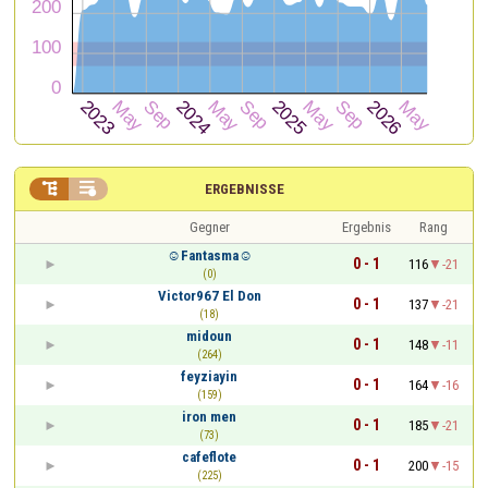


ERGEBNISSE
Gegner
Ergebnis
Rang
☺Fantasma☺
0 - 1
116
-21
(0)
Victor967 El Don
0 - 1
137
-21
(18)
midoun
0 - 1
148
-11
(264)
feyziayin
0 - 1
164
-16
(159)
iron men
0 - 1
185
-21
(73)
cafeflote
0 - 1
200
-15
(225)