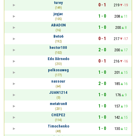
turey
0 - 1
219
-19
(149)
joyjac
1 - 0
208
11
(105)
ABADON
1 - 0
200
8
(16)
Beto6
0 - 1
217
-17
(192)
hector100
2 - 0
200
17
(102)
Edo Xêrnedo
0 - 1
216
-16
(213)
pelkosuweg
1 - 0
201
15
(177)
nassour
2 - 0
185
16
(64)
JUAN1214
1 - 0
176
9
(0)
metatron8
1 - 0
157
19
(231)
CHEPE2
1 - 0
142
15
(114)
Timochenko
1 - 0
130
12
(48)