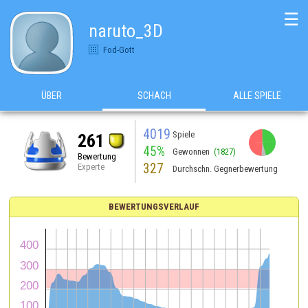
☰
naruto_3D
Fod-Gott
ÜBER
SCHACH
ALLE SPIELE
4019
Spiele
261
45%
Gewonnen
(1827)
Bewertung
327
Experte
Durchschn. Gegnerbewertung
BEWERTUNGSVERLAUF