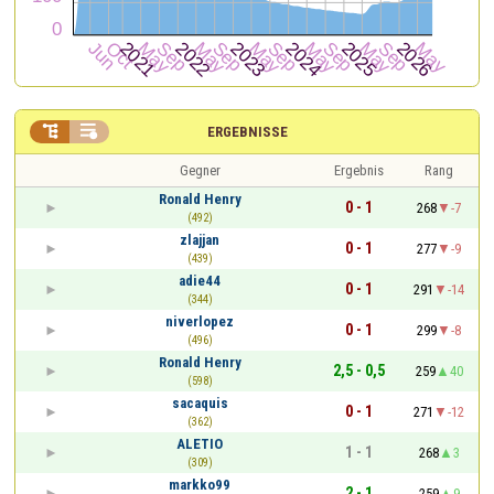


ERGEBNISSE
Gegner
Ergebnis
Rang
Ronald Henry
0 - 1
268
-7
(492)
zlajjan
0 - 1
277
-9
(439)
adie44
0 - 1
291
-14
(344)
niverlopez
0 - 1
299
-8
(496)
Ronald Henry
2,5 - 0,5
259
40
(598)
sacaquis
0 - 1
271
-12
(362)
ALETIO
1 - 1
268
3
(309)
markko99
2 - 1
259
9