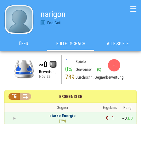
☰
narigon
Fod-Gott
ÜBER
BULLET-SCHACH
ALLE SPIELE
1
Spiele
~0
0%
Gewonnen
(0)
Bewertung
789
Novize
Durchschn. Gegnerbewertung


ERGEBNISSE
Gegner
Ergebnis
Rang
starke Energie
0 - 1
~0
0
(789)