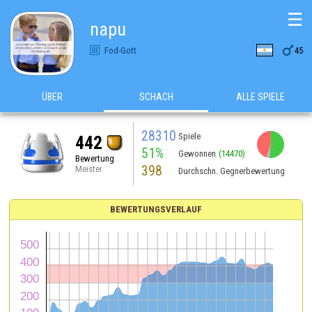
☰
napu

Fod-Gott
45
ÜBER
SCHACH
ALLE SPIELE
28310
Spiele
442
51%
Gewonnen
(14470)
Bewertung
398
Meister
Durchschn. Gegnerbewertung
BEWERTUNGSVERLAUF