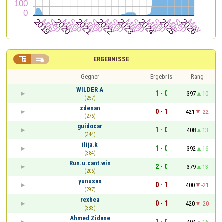


ERGEBNISSE
Gegner
Ergebnis
Rang
WILDER A
1 - 0
397
10
(257)
zdenan
0 - 1
421
-22
(276)
guidocar
1 - 0
408
13
(344)
ilija.k
1 - 0
392
16
(384)
Run.u.cant.win
2 - 0
379
13
(206)
yunusas
0 - 1
400
-21
(297)
rexhea
0 - 1
420
-20
(333)
Ahmed Zidane
1 - 0
404
16