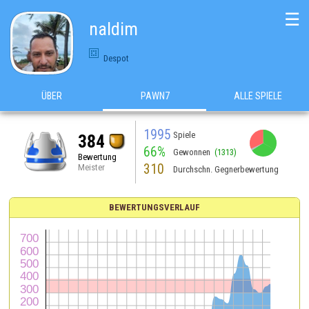
☰
naldim
Despot
ÜBER
PAWN7
ALLE SPIELE
1995
Spiele
384
66%
Gewonnen
(1313)
Bewertung
310
Meister
Durchschn. Gegnerbewertung
BEWERTUNGSVERLAUF