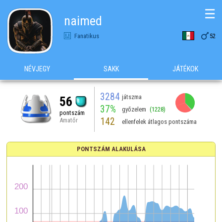
☰
naimed

Fanatikus
52
NÉVJEGY
SAKK
JÁTÉKOK
3284
játszma
56
37%
győzelem
(1228)
pontszám
142
Amatőr
ellenfelek átlagos pontszáma
PONTSZÁM ALAKULÁSA