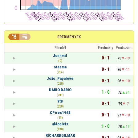


EREDMÉNYEK
Ellenfél
Eredmény
Pontszám
Jonhmil
0 - 1
75
-19
(0)
oresma
0 - 1
86
-11
(204)
João_Papalove
0 - 1
96
-10
(228)
DARIO DARIO
1 - 0
72
24
(249)
9t8
0 - 1
79
-7
(288)
CPires1963
0 - 1
97
-18
(49)
aldopicis
1 - 0
78
19
(138)
RICHARDGILMAR
0 - 1
94
-16