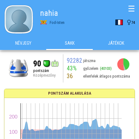
☰
nahia

Fod-Isten
74
NÉVJEGY
SAKK
JÁTÉKOK
92282
játszma
90
43%
győzelem
(40103)
pontszám
36
Középmezőny
ellenfelek átlagos pontszáma
PONTSZÁM ALAKULÁSA