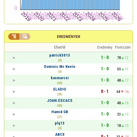


EREDMÉNYEK
Ellenfél
Eredmény
Pontszám
patrick5013
1 - 0
78
12
(0)
Dominic Mc Kevin
1 - 0
65
13
(0)
kasmarcsi
1 - 0
48
17
(60)
ELADIO
0 - 1
64
-16
(59)
JOAN.ESCACS
1 - 0
48
16
(40)
Hamid GB
1 - 0
33
15
(21)
plq13
1 - 0
18
15
(0)
ABC0
0 - 1
33
-15