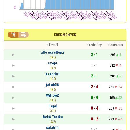


EREDMÉNYEK
Ellenfél
Eredmény
Pontszám
alle excellenz
2 - 1
208
6
(165)
szept
1 - 1
212
-4
(157)
kukori01
2 - 1
206
6
(170)
jakub58
2 - 4
220
-14
(186)
WillowZ
8 - 0
188
32
(186)
Pepé
0 - 4
209
-20
(332)
Bekő Tónika
0 - 2
233
-24
(227)
salah11
1 - 1
240
-7