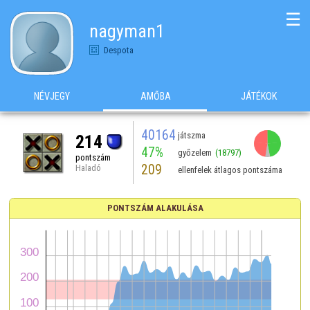
☰
nagyman1
Despota
NÉVJEGY
AMŐBA
JÁTÉKOK
40164
játszma
214
47%
győzelem
(18797)
pontszám
209
Haladó
ellenfelek átlagos pontszáma
PONTSZÁM ALAKULÁSA