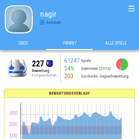
☰
nagir
Fod-Gott
ÜBER
PAWN7
ALLE SPIELE
61247
Spiele
227
54%
Gewonnen
(33316)
Bewertung
203
Fortgeschritten
Durchschn. Gegnerbewertung
BEWERTUNGSVERLAUF