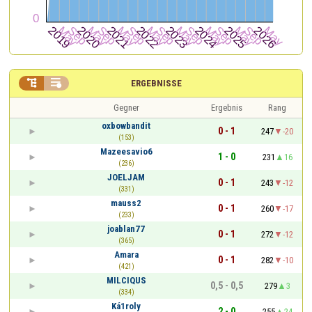


ERGEBNISSE
Gegner
Ergebnis
Rang
oxbowbandit
0 - 1
247
-20
(153)
Mazeesavio6
1 - 0
231
16
(236)
JOELJAM
0 - 1
243
-12
(331)
mauss2
0 - 1
260
-17
(233)
joablan77
0 - 1
272
-12
(365)
Amara
0 - 1
282
-10
(421)
MILCIQUS
0,5 - 0,5
279
3
(334)
Ká1roly
2 - 0
255
24