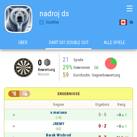
☰
nadroj ds
Süchtler
56
ÜBER
DART 501 DOUBLE OUT
ALLE SPIELE
21
Spiele
0
29%
Gewonnen
(6)
Bewertung
59
Novize
Durchschn. Gegnerbewertung


ERGEBNISSE
Gegner
Ergebnis
Rang
v.mariann
5 - 5
~0
0
(~0)
JREMY
0 - 2
~0
0
(62)
Barak Wisbrod