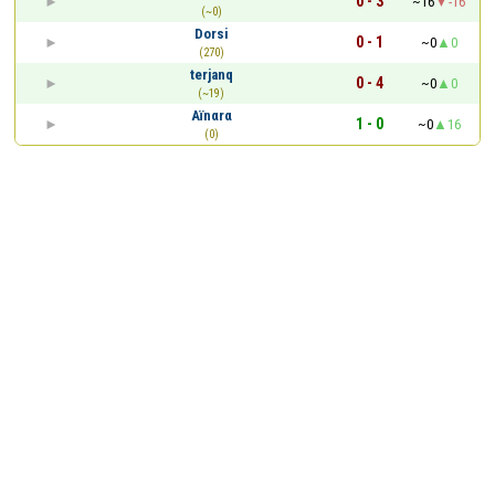
0 - 3
~16
-16
(~0)
Dorsi
0 - 1
~0
0
(270)
terjanq
0 - 4
~0
0
(~19)
Aïnαrα
1 - 0
~0
16
(0)