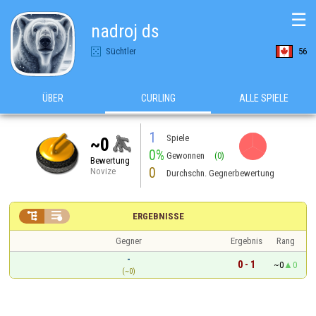
☰
nadroj ds
Süchtler
56
ÜBER
CURLING
ALLE SPIELE
1
Spiele
~0
0%
Gewonnen
(0)
Bewertung
0
Novize
Durchschn. Gegnerbewertung


ERGEBNISSE
Gegner
Ergebnis
Rang
-
0 - 1
~0
0
(~0)