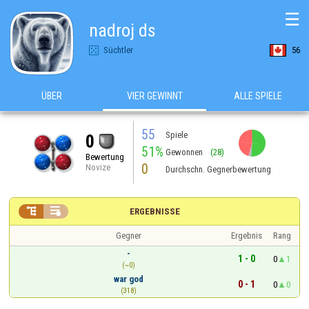
☰
nadroj ds
Süchtler
56
ÜBER
VIER GEWINNT
ALLE SPIELE
55
Spiele
0
51%
Gewonnen
(28)
Bewertung
0
Novize
Durchschn. Gegnerbewertung


ERGEBNISSE
Gegner
Ergebnis
Rang
-
1 - 0
0
1
(~0)
war god
0 - 1
0
0
(318)