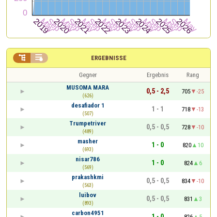


ERGEBNISSE
Gegner
Ergebnis
Rang
MUSOMA MARA
0,5 - 2,5
705
-25
(626)
desafiador 1
1 - 1
718
-13
(507)
Trumpetriver
0,5 - 0,5
728
-10
(489)
masher
1 - 0
820
10
(693)
nisar786
1 - 0
824
6
(569)
prakashkmi
0,5 - 0,5
834
-10
(563)
luibov
0,5 - 0,5
831
3
(893)
carbon4951
1 - 0
826
5