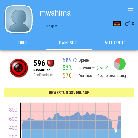
☰
mwahima

53
Despot
ÜBER
DAMESPIEL
ALLE SPIELE
68973
Spiele
596
52%
Gewonnen
(36193)
Bewertung
576
Großmeister
Durchschn. Gegnerbewertung
BEWERTUNGSVERLAUF