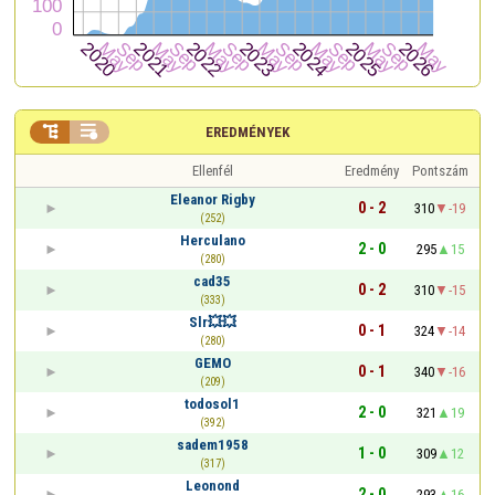


EREDMÉNYEK
Ellenfél
Eredmény
Pontszám
Eleanor Rigby
0 - 2
310
-19
(252)
Herculano
2 - 0
295
15
(280)
cad35
0 - 2
310
-15
(333)
Slr💥💥
0 - 1
324
-14
(280)
GEMO
0 - 1
340
-16
(209)
todosol1
2 - 0
321
19
(392)
sadem1958
1 - 0
309
12
(317)
Leonond
2 - 0
293
16