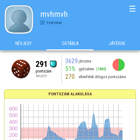
☰
mvhmvh
Fod-Isten
NÉVJEGY
OSTÁBLA
JÁTÉKOK
3629
játszma
291
51%
győzelem
(1860)
pontszám
270
Amatőr
ellenfelek átlagos pontszáma
PONTSZÁM ALAKULÁSA