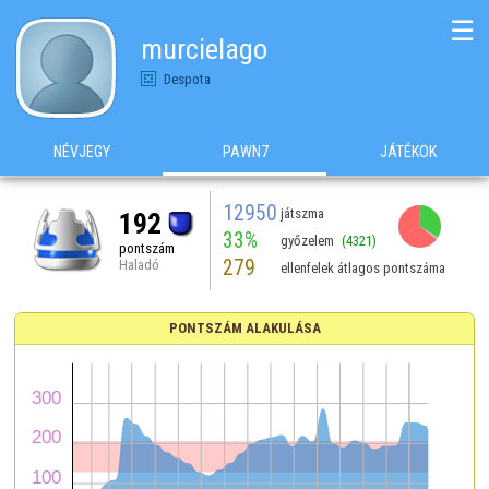
☰
murcielago
Despota
NÉVJEGY
PAWN7
JÁTÉKOK
12950
játszma
192
33%
győzelem
(4321)
pontszám
279
Haladó
ellenfelek átlagos pontszáma
PONTSZÁM ALAKULÁSA