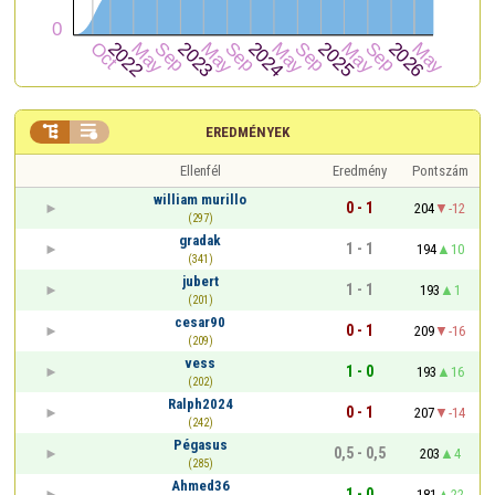


EREDMÉNYEK
Ellenfél
Eredmény
Pontszám
william murillo
0 - 1
204
-12
(297)
gradak
1 - 1
194
10
(341)
jubert
1 - 1
193
1
(201)
cesar90
0 - 1
209
-16
(209)
vess
1 - 0
193
16
(202)
Ralph2024
0 - 1
207
-14
(242)
Pégasus
0,5 - 0,5
203
4
(285)
Ahmed36
1 - 0
181
22