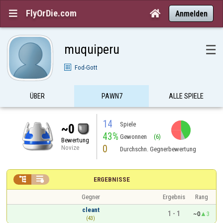
FlyOrDie.com


Anmelden
muquiperu
☰
Fod-Gott
ÜBER
PAWN7
ALLE SPIELE
14
Spiele
~0
43%
Gewonnen
(6)
Bewertung
0
Novize
Durchschn. Gegnerbewertung


ERGEBNISSE
Gegner
Ergebnis
Rang
cleant
1 - 1
~0
3
(43)