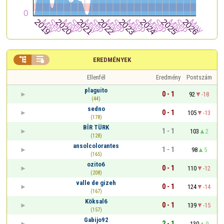


EREDMÉNYEK
Ellenfél
Eredmény
Pontszám
plaguito
0 - 1
92
-18
(44)
sedno
0 - 1
105
-13
(178)
BİR TÜRK
1 - 1
103
2
(128)
ansolcolorantes
1 - 1
98
5
(165)
ozito6
0 - 1
110
-12
(208)
valle de gizeh
0 - 1
124
-14
(167)
Köksal6
0 - 1
139
-15
(157)
Gabijo92
2 - 1
130
9