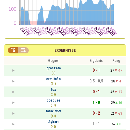


ERGEBNISSE
Gegner
Ergebnis
Rang
granzeta
0 - 1
27
-17
(0)
ermitaño
0,5 - 0,5
28
-1
(11)
fox
0 - 1
45
-17
(32)
bosques
1 - 0
29
16
(32)
tano1959
0 - 2
52
-23
(66)
Aykart
1 - 1
52
0
(46)