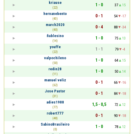
kriause
1 - 0
37
15
(22)
hernanebento
0 - 1
54
-17
(43)
march2020
0 - 4
88
-34
(40)
ñublesino
1 - 0
75
13
(14)
youffe
1 - 1
79
-4
(22)
valpochileno
1 - 0
64
15
(50)
redin28
1 - 0
50
14
(11)
manuel veliz
0 - 1
66
-16
(62)
Jose Pastor
0 - 1
84
-18
(31)
adies1988
1,5 - 0,5
72
12
(77)
robert777
0 - 1
90
-18
(48)
SabinoBrasileiro
1 - 0
78
12
(0)