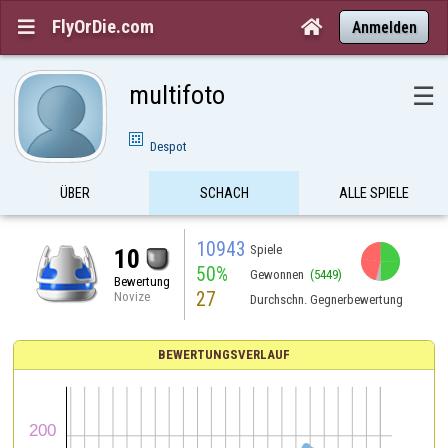
FlyOrDie.com


Anmelden
multifoto
☰
Despot
ÜBER
SCHACH
ALLE SPIELE
10943
Spiele
10
50%
Gewonnen
(5449)
Bewertung
27
Novize
Durchschn. Gegnerbewertung
BEWERTUNGSVERLAUF