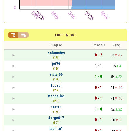


ERGEBNISSE
Gegner
Ergebnis
Rang
solomates
0 - 2
80
-17
(178)
jet79
1 - 1
76
4
(140)
matyi66
1 - 0
54
22
(180)
lodebj
0 - 1
64
-10
(204)
Macdelian
0 - 1
74
-10
(223)
seat13
1 - 0
52
22
(180)
Jorge617
0 - 1
58
-6
(301)
tachito1
0 - 1
64
-6