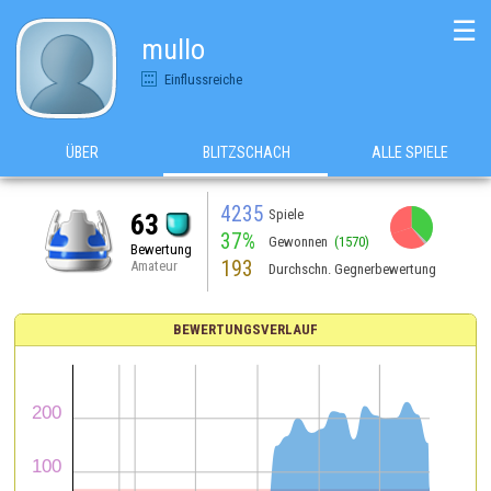
☰
mullo
Einflussreiche
ÜBER
BLITZSCHACH
ALLE SPIELE
4235
Spiele
63
37%
Gewonnen
(1570)
Bewertung
193
Amateur
Durchschn. Gegnerbewertung
BEWERTUNGSVERLAUF