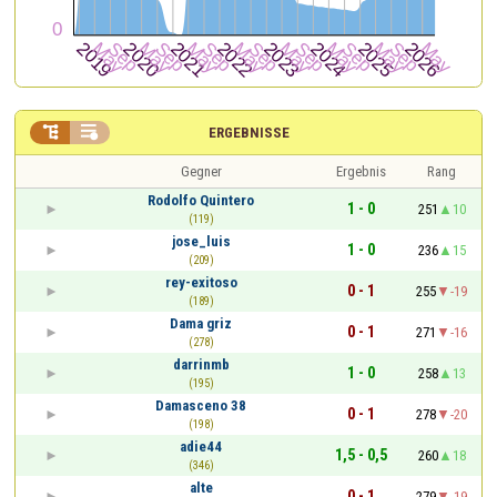


ERGEBNISSE
Gegner
Ergebnis
Rang
Rodolfo Quintero
1 - 0
251
10
(119)
jose_luis
1 - 0
236
15
(209)
rey-exitoso
0 - 1
255
-19
(189)
Dama griz
0 - 1
271
-16
(278)
darrinmb
1 - 0
258
13
(195)
Damasceno 38
0 - 1
278
-20
(198)
adie44
1,5 - 0,5
260
18
(346)
alte
0 - 1
279
-19