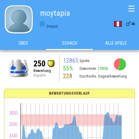
☰
moytapia

46
Despot
ÜBER
SCHACH
ALLE SPIELE
12865
Spiele
250
55%
Gewonnen
(7035)
Bewertung
228
Experte
Durchschn. Gegnerbewertung
BEWERTUNGSVERLAUF