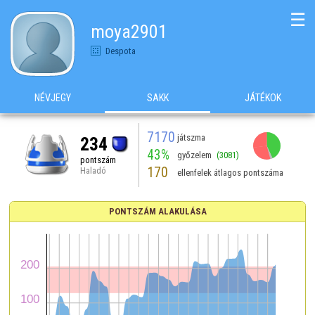
☰
moya2901
Despota
NÉVJEGY
SAKK
JÁTÉKOK
7170
játszma
234
43%
győzelem
(3081)
pontszám
170
Haladó
ellenfelek átlagos pontszáma
PONTSZÁM ALAKULÁSA