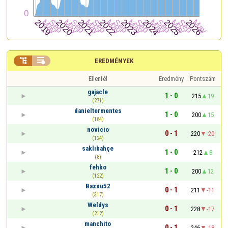


EREDMÉNYEK
Ellenfél
Eredmény
Pontszám
gajacle
1 - 0
215
19
(271)
danieltermentes
1 - 0
200
15
(184)
novicio
0 - 1
220
-20
(124)
saklıbahçe
1 - 0
212
8
(8)
fehko
1 - 0
200
12
(122)
Bazsu52
0 - 1
211
-11
(317)
Weldys
0 - 1
228
-17
(212)
manchito
0 - 1
246
-18