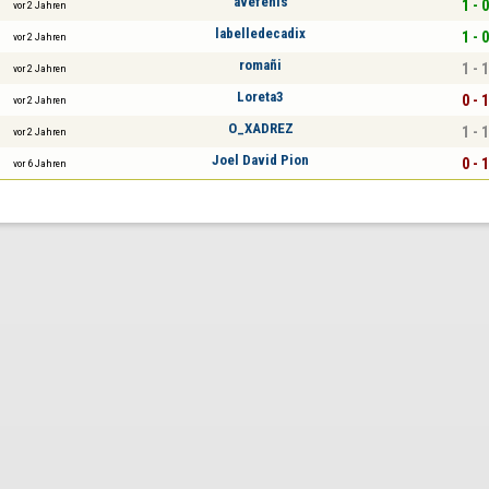
avefenis
1 - 0
vor 2 Jahren
labelledecadix
1 - 0
vor 2 Jahren
romañi
1 - 1
vor 2 Jahren
Loreta3
0 - 1
vor 2 Jahren
O_XADREZ
1 - 1
vor 2 Jahren
Joel David Pion
0 - 1
vor 6 Jahren