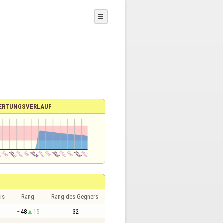
☰
ERTUNGSVERLAUF
is
Rang
Rang des Gegners
~48
15
32