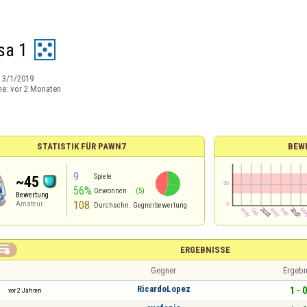
sa 1
:
3/1/2019
ne:
vor 2 Monaten
STATISTIK FÜR PAWN7
BEW
9
Spiele
~45
56%
Gewonnen
(5)
Bewertung
108
Amateur
Durchschn. Gegnerbewertung

ERGEBNISSE
Gegner
Ergebn
RicardoLopez
1 - 0
vor 2 Jahren