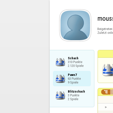
mous
Beigetreten
Zuletzt onli
Schach

310 Punkte

2.120 Spiele
Pawn7

63 Punkte

9 Spiele
Blitzschach


3 Punkte

2 Spiele