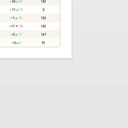
~26
22
162
~11
15
0
~1
10
163
~11
-10
142
~0
11
167
~0
0
91