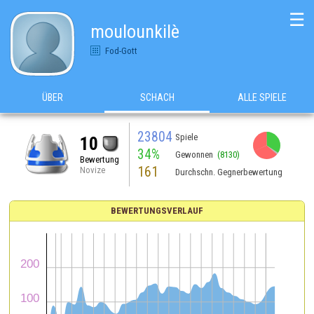
☰
moulounkilè
Fod-Gott
ÜBER
SCHACH
ALLE SPIELE
23804
Spiele
10
34%
Gewonnen
(8130)
Bewertung
161
Novize
Durchschn. Gegnerbewertung
BEWERTUNGSVERLAUF