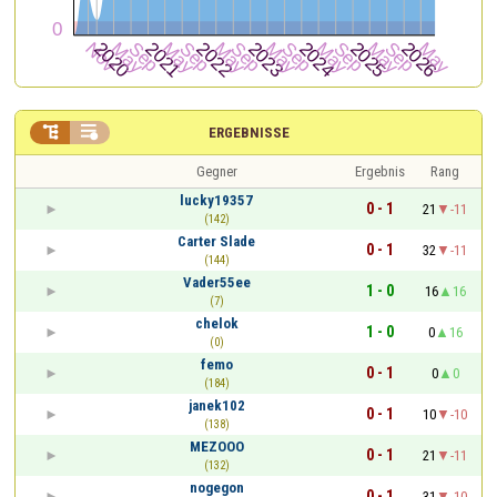


ERGEBNISSE
Gegner
Ergebnis
Rang
lucky19357
0 - 1
21
-11
(142)
Carter Slade
0 - 1
32
-11
(144)
Vader55ee
1 - 0
16
16
(7)
chelok
1 - 0
0
16
(0)
femo
0 - 1
0
0
(184)
janek102
0 - 1
10
-10
(138)
MEZOOO
0 - 1
21
-11
(132)
nogegon
0 - 1
31
-10