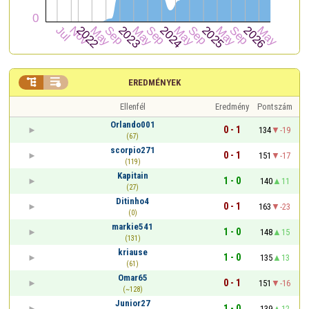


EREDMÉNYEK
Ellenfél
Eredmény
Pontszám
Orlando001
0 - 1
134
-19
(67)
scorpio271
0 - 1
151
-17
(119)
Kapitain
1 - 0
140
11
(27)
Ditinho4
0 - 1
163
-23
(0)
markie541
1 - 0
148
15
(131)
kriause
1 - 0
135
13
(61)
Omar65
0 - 1
151
-16
(~128)
Junior27
1 - 0
139
12