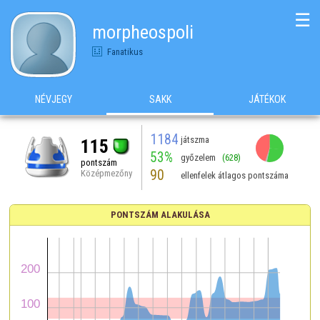
☰
morpheospoli
Fanatikus
NÉVJEGY
SAKK
JÁTÉKOK
1184
játszma
115
53%
győzelem
(628)
pontszám
90
Középmezőny
ellenfelek átlagos pontszáma
PONTSZÁM ALAKULÁSA