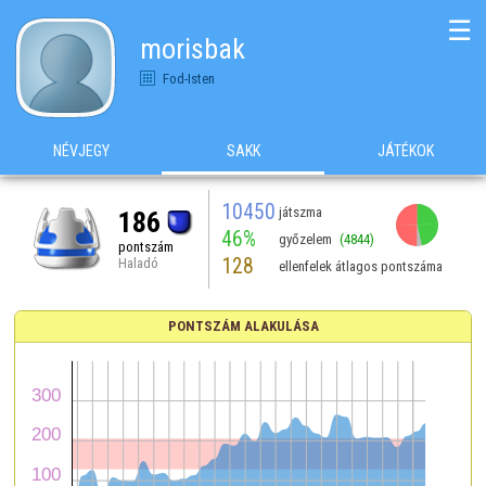
☰
morisbak
Fod-Isten
NÉVJEGY
SAKK
JÁTÉKOK
10450
játszma
186
46%
győzelem
(4844)
pontszám
128
Haladó
ellenfelek átlagos pontszáma
PONTSZÁM ALAKULÁSA