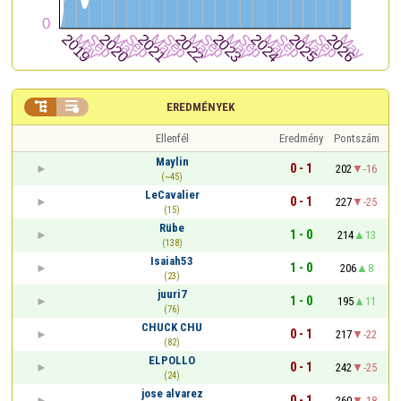


EREDMÉNYEK
Ellenfél
Eredmény
Pontszám
Maylin
0 - 1
202
-16
(~45)
LeCavalier
0 - 1
227
-25
(15)
Rübe
1 - 0
214
13
(138)
Isaiah53
1 - 0
206
8
(23)
juuri7
1 - 0
195
11
(76)
CHUCK CHU
0 - 1
217
-22
(82)
ELPOLLO
0 - 1
242
-25
(24)
jose alvarez
0 - 1
260
-18