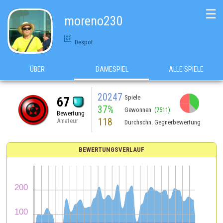
☰
moreno230
Despot
ÜBER
DAMESPIEL
ALLE SPIELE
20247
Spiele
67
37%
Gewonnen
(7511)
Bewertung
118
Amateur
Durchschn. Gegnerbewertung
BEWERTUNGSVERLAUF