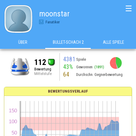
☰
moonstar
Fanatiker
ÜBER
BULLET-SCHACH 2
ALLE SPIELE
4381
Spiele
112
43%
Gewonnen
(1891)
Bewertung
64
Mittelstufe
Durchschn. Gegnerbewertung
BEWERTUNGSVERLAUF