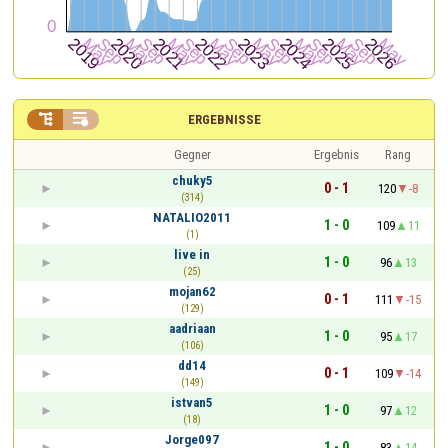


ERGEBNISSE
Gegner
Ergebnis
Rang
chuky5
0 - 1
120
-8
(314)
NATALIO2011
1 - 0
109
11
(1)
live in
1 - 0
96
13
(25)
mojan62
0 - 1
111
-15
(129)
aadriaan
1 - 0
95
17
(106)
dd14
0 - 1
109
-14
(149)
istvan5
1 - 0
97
12
(18)
Jorge097
1 - 0
83
14