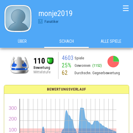
☰
monje2019
Fanatiker
ÜBER
SCHACH
ALLE SPIELE
4603
Spiele
110
25%
Gewonnen
(1152)
Bewertung
62
Mittelstufe
Durchschn. Gegnerbewertung
BEWERTUNGSVERLAUF