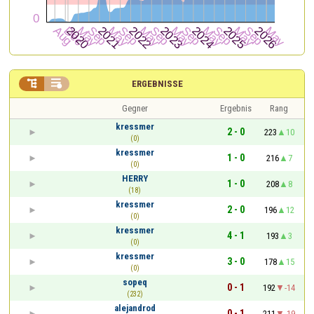


ERGEBNISSE
Gegner
Ergebnis
Rang
kressmer
2 - 0
223
10
(0)
kressmer
1 - 0
216
7
(0)
HERRY
1 - 0
208
8
(18)
kressmer
2 - 0
196
12
(0)
kressmer
4 - 1
193
3
(0)
kressmer
3 - 0
178
15
(0)
sopeq
0 - 1
192
-14
(232)
alejandrod
0 - 1
211
-19