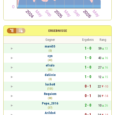


ERGEBNISSE
Gegner
Ergebnis
Rang
maré55
1 - 0
59
13
(0)
cyn
1 - 0
43
16
(40)
efralo
1 - 0
27
16
(33)
daSivie
1 - 0
12
15
(0)
lucho8
0 - 1
22
-10
(151)
Requiem
0 - 1
36
-14
(88)
Pepe_2016
2 - 0
10
26
(37)
Arildo4
0 - 1
24
-14