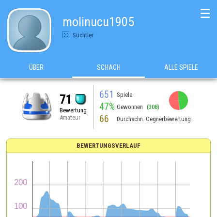
☰
molinucu1905
Süchtler
ÜBER
SCHACH
ALLE SPIELE
651
Spiele
71
47%
Gewonnen
(308)
Bewertung
66
Amateur
Durchschn. Gegnerbewertung
BEWERTUNGSVERLAUF