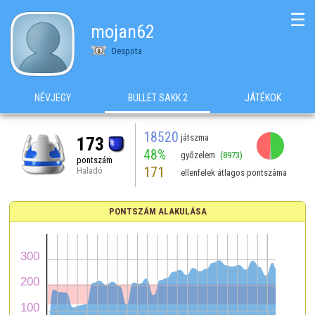
☰
mojan62
Despota
NÉVJEGY
BULLET SAKK 2
JÁTÉKOK
18520
játszma
173
48%
győzelem
(8973)
pontszám
171
Haladó
ellenfelek átlagos pontszáma
PONTSZÁM ALAKULÁSA