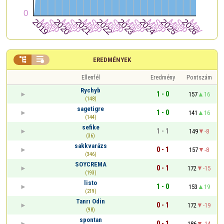


EREDMÉNYEK
Ellenfél
Eredmény
Pontszám
Rychyb
1 - 0
157
16
(148)
sagetigre
1 - 0
141
16
(144)
sefike
1 - 1
149
-8
(36)
sakkvarázs
0 - 1
157
-8
(346)
SOYCREMA
0 - 1
172
-15
(193)
listo
1 - 0
153
19
(219)
Tanrı Odin
0 - 1
172
-19
(98)
spontan
0 - 1
186
-14