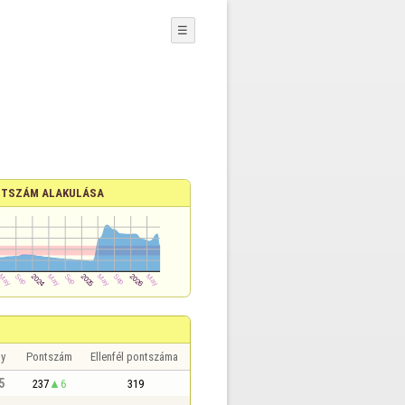
☰
TSZÁM ALAKULÁSA
y
Pontszám
Ellenfél pontszáma
5
237
6
319