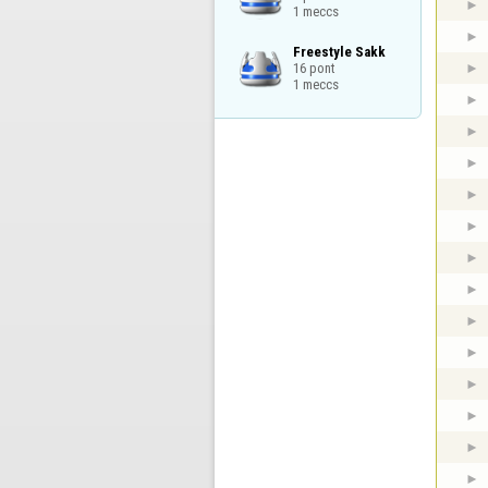
1 meccs
Freestyle Sakk

16 pont

1 meccs