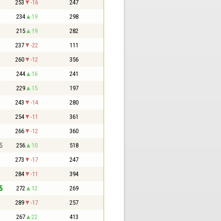
253
-16
247
234
19
298
215
19
282
237
-22
111
260
-12
356
244
16
241
229
15
197
243
-14
280
254
-11
361
266
-12
360
5
256
10
518
273
-17
247
284
-11
394
5
272
12
269
289
-17
257
267
22
413