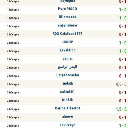
huynghia
0 - 1
1 hónapja
Puro PISCO
1 - 0
1 hónapja
lillemus08
1 - 0
1 hónapja
caballoloco
0 - 1
1 hónapja
RDS Calolbon1977
0 - 1
2 hónapja
JCCHP
1 - 0
2 hónapja
esvaldino
1 - 0
2 hónapja
den.m
0 - 1
2 hónapja
البحر الواسع
0 - 1
2 hónapja
Carpabacacho
0 - 1
2 hónapja
andath
0,5 - 0,
2 hónapja
sahin301
0 - 1
2 hónapja
DiShik
0 - 1
2 hónapja
Carlos Alberto1
1,5 - 0,
2 hónapja
alnove
0 - 1
2 hónapja
boutizagh
1 - 0
2 hónapja