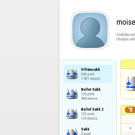
moise
Csatlakozot
Utoljára onl
Villámsakk

243 pont

1 921 meccs
Bullet Sakk

126 pont

936 meccs
Bullet Sakk 2


123 pont

116 meccs
Sakk

0 pont
