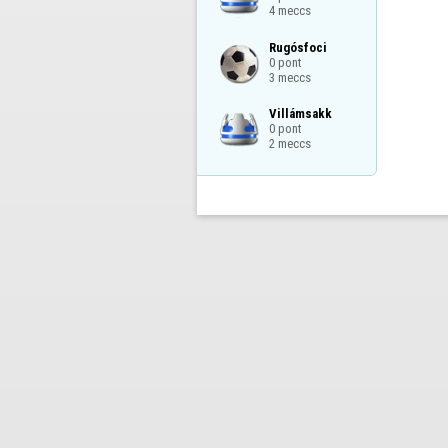
4 meccs
Rugósfoci

0 pont

3 meccs
Villámsakk

0 pont

2 meccs