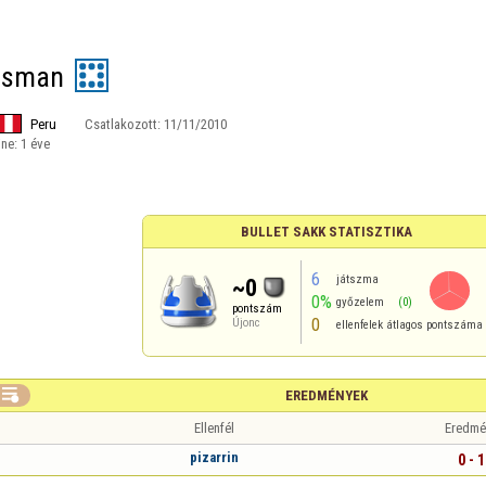
esman
Peru
Csatlakozott:
11/11/2010
ine:
1 éve
BULLET SAKK STATISZTIKA
6
játszma
~0
0%
győzelem
(0)
pontszám
0
Újonc
ellenfelek átlagos pontszáma

EREDMÉNYEK
Ellenfél
Eredmé
pizarrin
0 - 1