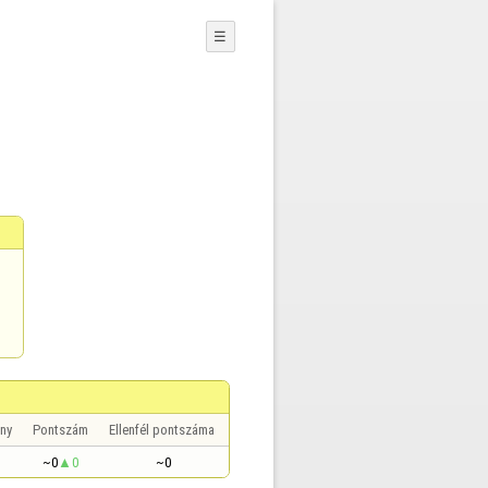
☰
ny
Pontszám
Ellenfél pontszáma
~0
0
~0