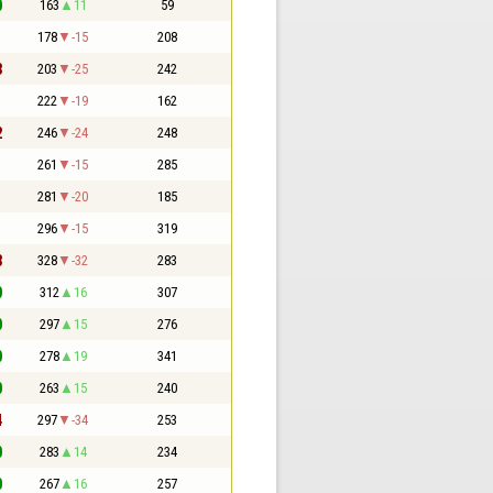
0
163
11
59
1
178
-15
208
3
203
-25
242
1
222
-19
162
2
246
-24
248
1
261
-15
285
1
281
-20
185
1
296
-15
319
3
328
-32
283
0
312
16
307
0
297
15
276
0
278
19
341
0
263
15
240
4
297
-34
253
0
283
14
234
0
267
16
257