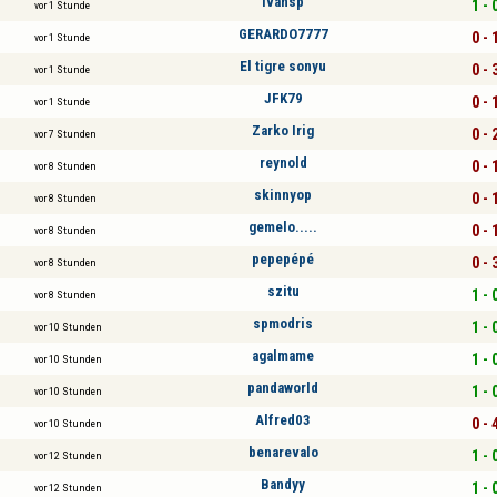
ivansp
1 - 
vor 1 Stunde
GERARDO7777
0 - 
vor 1 Stunde
El tigre sonyu
0 - 
vor 1 Stunde
JFK79
0 - 
vor 1 Stunde
Zarko Irig
0 - 
vor 7 Stunden
reynold
0 - 
vor 8 Stunden
skinnyop
0 - 
vor 8 Stunden
gemelo.....
0 - 
vor 8 Stunden
pepepépé
0 - 
vor 8 Stunden
szitu
1 - 
vor 8 Stunden
spmodris
1 - 
vor 10 Stunden
agalmame
1 - 
vor 10 Stunden
pandaworld
1 - 
vor 10 Stunden
Alfred03
0 - 
vor 10 Stunden
benarevalo
1 - 
vor 12 Stunden
Bandyy
1 - 
vor 12 Stunden