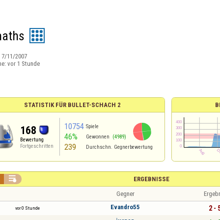
aths
:
7/11/2007
ne:
vor 1 Stunde
STATISTIK FÜR BULLET-SCHACH 2
B
10754
Spiele
168
46%
Gewonnen
(4989)
Bewertung
239
Fortgeschritten
Durchschn. Gegnerbewertung

ERGEBNISSE
Gegner
Ergeb
Evandro55
2 - 
vor 0 Stunde