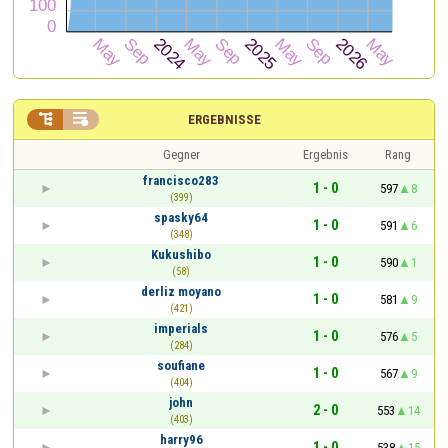


ERGEBNISSE
Gegner
Ergebnis
Rang
francisco283
1 - 0
597
8
(399)
spasky64
1 - 0
591
6
(348)
Kukushibo
1 - 0
590
1
(58)
derliz moyano
1 - 0
581
9
(421)
imperials
1 - 0
576
5
(284)
soufiane
1 - 0
567
9
(404)
john
2 - 0
553
14
(403)
harry96
1 - 0
538
15