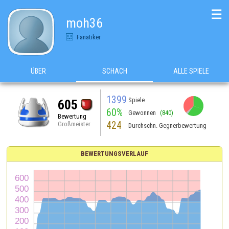
☰
moh36
Fanatiker
ÜBER
SCHACH
ALLE SPIELE
1399
Spiele
605
60%
Gewonnen
(840)
Bewertung
424
Großmeister
Durchschn. Gegnerbewertung
BEWERTUNGSVERLAUF