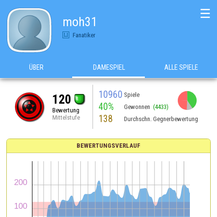
☰
moh31
Fanatiker
ÜBER
DAMESPIEL
ALLE SPIELE
10960
Spiele
120
40%
Gewonnen
(4433)
Bewertung
138
Mittelstufe
Durchschn. Gegnerbewertung
BEWERTUNGSVERLAUF