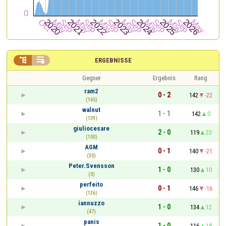


ERGEBNISSE
Gegner
Ergebnis
Rang
ram2
0 - 2
142
-22
(165)
walnut
1 - 1
142
0
(139)
giuliocesare
2 - 0
119
23
(100)
AGM
0 - 1
140
-21
(30)
Peter.Svensson
1 - 0
130
10
(0)
perfeito
0 - 1
146
-16
(136)
iannuzzo
1 - 0
134
12
(47)
panis
1 - 0
116
18