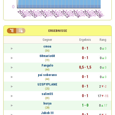


ERGEBNISSE
Gegner
Ergebnis
Rang
cmoa
0 - 1
0
0
(36)
68mario68
0 - 1
0
0
(19)
Fangulo
0,5 - 1,5
0
0
(44)
pai soberano
0 - 1
0
0
(44)
U2SPYPLANE
0 - 1
2
-2
(25)
salim55
0 - 1
17
-15
(39)
burya
1 - 0
0
17
(28)
Jakob III
0 - 1
6
-6