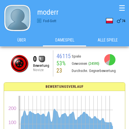
☰
moderr

Fod-Gott
74
ÜBER
DAMESPIEL
ALLE SPIELE
46115
Spiele
0
53%
Gewonnen
(24595)
Bewertung
23
Novize
Durchschn. Gegnerbewertung
BEWERTUNGSVERLAUF