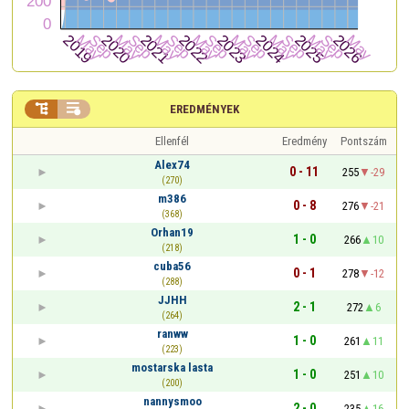


EREDMÉNYEK
Ellenfél
Eredmény
Pontszám
Alex74
0 - 11
255
-29
(270)
m386
0 - 8
276
-21
(368)
Orhan19
1 - 0
266
10
(218)
cuba56
0 - 1
278
-12
(288)
JJHH
2 - 1
272
6
(264)
ranww
1 - 0
261
11
(223)
mostarska lasta
1 - 0
251
10
(200)
nannysmoo
2 - 0
235
16