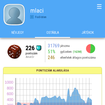
☰
mlaci
Fod-Isten
NÉVJEGY
OSTÁBLA
JÁTÉKOK
31769
játszma
226
51%
győzelem
(16284)
pontszám
246
Amatőr
ellenfelek átlagos pontszáma
PONTSZÁM ALAKULÁSA