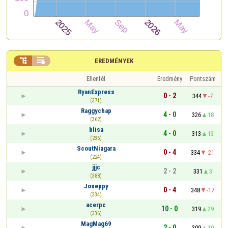


EREDMÉNYEK
Ellenfél
Eredmény
Pontszám
RyanExpress
0 - 2
344
-7
(371)
Raggychap
4 - 0
326
18
(362)
blisa
4 - 0
313
13
(236)
ScoutNiagara
0 - 4
334
-21
(224)
jjjc
2 - 2
331
3
(388)
Joseppy
0 - 4
348
-17
(334)
acerpc
10 - 0
319
29
(336)
MagMag69
2 - 0
309
10