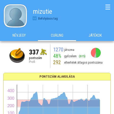
☰
mizutie
Befolyásos tag
NÉVJEGY
CURLING
JÁTÉKOK
1270
játszma
337
48%
győzelem
(615)
pontszám
292
Profi
ellenfelek átlagos pontszáma
PONTSZÁM ALAKULÁSA